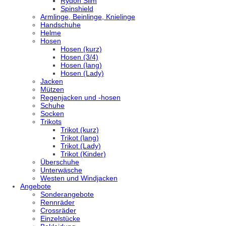
Rydon Slim
Spinshield
Armlinge, Beinlinge, Knielinge
Handschuhe
Helme
Hosen
Hosen (kurz)
Hosen (3/4)
Hosen (lang)
Hosen (Lady)
Jacken
Mützen
Regenjacken und -hosen
Schuhe
Socken
Trikots
Trikot (kurz)
Trikot (lang)
Trikot (Lady)
Trikot (Kinder)
Überschuhe
Unterwäsche
Westen und Windjacken
Angebote
Sonderangebote
Rennräder
Crossräder
Einzelstücke