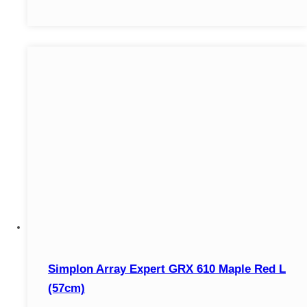
Simplon Array Expert GRX 610 Maple Red L
(57cm)