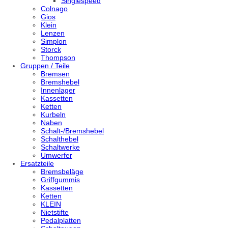
Singlespeed
Colnago
Gios
Klein
Lenzen
Simplon
Storck
Thompson
Gruppen / Teile
Bremsen
Bremshebel
Innenlager
Kassetten
Ketten
Kurbeln
Naben
Schalt-/Bremshebel
Schalthebel
Schaltwerke
Umwerfer
Ersatzteile
Bremsbeläge
Griffgummis
Kassetten
Ketten
KLEIN
Nietstifte
Pedalplatten