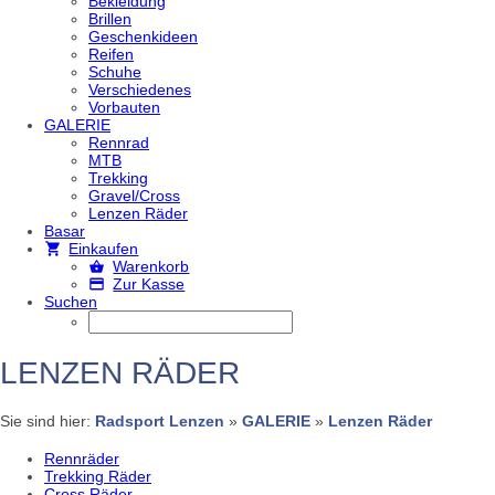
Bekleidung
Brillen
Geschenkideen
Reifen
Schuhe
Verschiedenes
Vorbauten
GALERIE
Rennrad
MTB
Trekking
Gravel/Cross
Lenzen Räder
Basar
Einkaufen
Warenkorb
Zur Kasse
Suchen
LENZEN RÄDER
Sie sind hier:
Radsport Lenzen
»
GALERIE
»
Lenzen Räder
Rennräder
Trekking Räder
Cross Räder