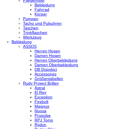
Pflegemittel
Bekleidung
Fahrrad
Körper
Pumpen
Tacho und Pulsuhren
Taschen
Trinkflaschen
Werkzeug
Bekleidung
ASSOS
Herren Hosen
Damen Hosen
Herren Oberbekleidung
Damen Oberbekleidung
DB Dopobici
Accessoires
Größentabellen
Rudy Project Brillen
Astral
El Rey
Exception
Firebolt
Magnus
Noosa
Propulse
RPJ Toms
Rydon