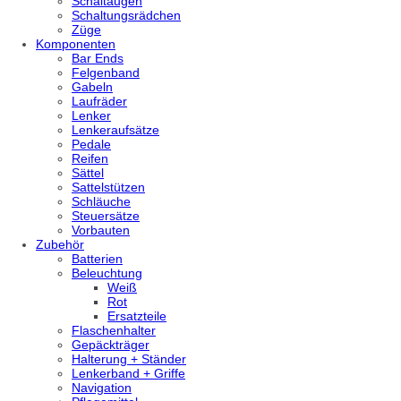
Schaltaugen
Schaltungsrädchen
Züge
Komponenten
Bar Ends
Felgenband
Gabeln
Laufräder
Lenker
Lenkeraufsätze
Pedale
Reifen
Sättel
Sattelstützen
Schläuche
Steuersätze
Vorbauten
Zubehör
Batterien
Beleuchtung
Weiß
Rot
Ersatzteile
Flaschenhalter
Gepäckträger
Halterung + Ständer
Lenkerband + Griffe
Navigation